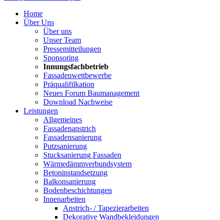
Home
Über Uns
Über uns
Unser Team
Pressemitteilungen
Sponsoring
Innungsfachbetrieb
Fassadenwettbewerbe
Präqualifilkation
Neues Forum Baumanagement
Download Nachweise
Leistungen
Allgemeines
Fassadenanstrich
Fassadensanierung
Putzsanierung
Stucksanierung Fassaden
Wärmedämmverbundsystem
Betoninstandsetzung
Balkonsanierung
Bodenbeschichtungen
Innenarbeiten
Anstrich- / Tapezierarbeiten
Dekorative Wandbekleidungen