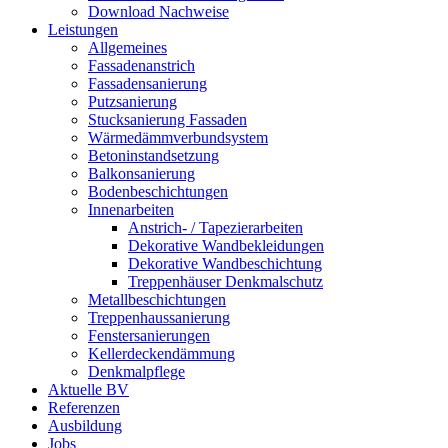
Download Nachweise
Leistungen
Allgemeines
Fassadenanstrich
Fassadensanierung
Putzsanierung
Stucksanierung Fassaden
Wärmedämmverbundsystem
Betoninstandsetzung
Balkonsanierung
Bodenbeschichtungen
Innenarbeiten
Anstrich- / Tapezierarbeiten
Dekorative Wandbekleidungen
Dekorative Wandbeschichtung
Treppenhäuser Denkmalschutz
Metallbeschichtungen
Treppenhaussanierung
Fenstersanierungen
Kellerdeckendämmung
Denkmalpflege
Aktuelle BV
Referenzen
Ausbildung
Jobs