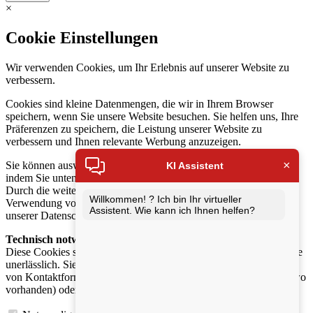
×
Cookie Einstellungen
Wir verwenden Cookies, um Ihr Erlebnis auf unserer Website zu
verbessern.
Cookies sind kleine Datenmengen, die wir in Ihrem Browser
speichern, wenn Sie unsere Website besuchen. Sie helfen uns, Ihre
Präferenzen zu speichern, die Leistung unserer Website zu
verbessern und Ihnen relevante Werbung anzuzeigen.
×
Sie können auswählen, welche Cookies Sie akzeptieren möchten,
KI Assistent
indem Sie unten auf die Schaltfläche „Auswahl anpassen“ klicken.
Durch die weitere Nutzung unserer Website stimmen Sie der
Willkommen! ? Ich bin Ihr virtueller
Verwendung von Cookies zu. Weitere Informationen finden Sie in
Assistent. Wie kann ich Ihnen helfen?
unserer Datenschutzerklärung.
Technisch notwendige Cookies
:
Diese Cookies sind für die Funktion unserer Website und Angebote
unerlässlich. Sie ermöglichen beispielsweise die sichere Nutzung
von Kontaktformularen, die Anmeldung in Ihrem Kundenkonto (wo
vorhanden) oder das Ablegen von Artikeln im Warenkorb.