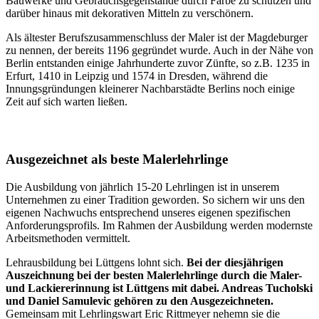
Bauwerke und Gebrauchsgegenstände durch Farbe zu schützen und
darüber hinaus mit dekorativen Mitteln zu verschönern.
Als ältester Berufszusammenschluss der Maler ist der Magdeburger
zu nennen, der bereits 1196 gegründet wurde. Auch in der Nähe von
Berlin entstanden einige Jahrhunderte zuvor Zünfte, so z.B. 1235 in
Erfurt, 1410 in Leipzig und 1574 in Dresden, während die
Innungsgründungen kleinerer Nachbarstädte Berlins noch einige
Zeit auf sich warten ließen.
Ausgezeichnet als beste Malerlehrlinge
Die Ausbildung von jährlich 15-20 Lehrlingen ist in unserem
Unternehmen zu einer Tradition geworden. So sichern wir uns den
eigenen Nachwuchs entsprechend unseres eigenen spezifischen
Anforderungsprofils. Im Rahmen der Ausbildung werden modernste
Arbeitsmethoden vermittelt.
Lehrausbildung bei Lüttgens lohnt sich.
Bei der diesjährigen
Auszeichnung bei der besten Malerlehrlinge durch die Maler-
und Lackiererinnung ist Lüttgens mit dabei. Andreas Tucholski
und Daniel Samulevic gehören zu den Ausgezeichneten.
Gemeinsam mit Lehrlingswart Eric Rittmeyer nehemn sie die